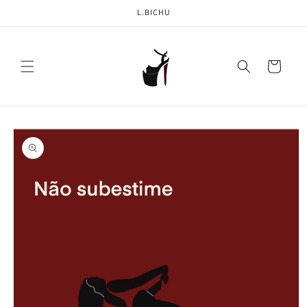
Pular
L.BICHU
para o
conteúdo
Carrinho
Pular para
as
informações
do produto