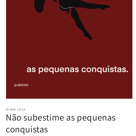
Abrir
mídia
1
MINHA LOJA
Não subestime as pequenas
na
janela
modal
conquistas