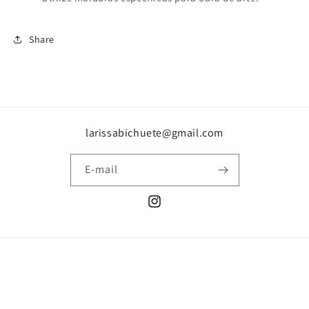
Share
larissabichuete@gmail.com
E-mail
Instagram
Formas
de
© 2026,
Minha loja
Com tecnologia da Shopify
pagamento