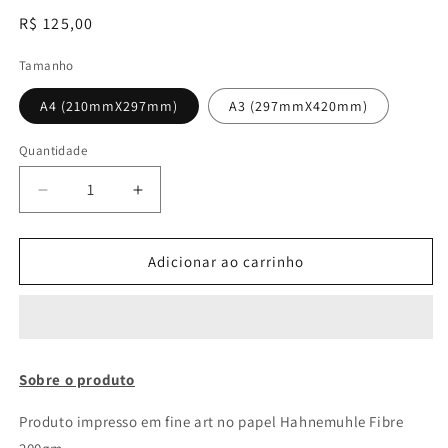
Preço
R$ 125,00
normal
Tamanho
A4 (210mmX297mm)
A3 (297mmX420mm)
Quantidade
Diminuir
Aumentar
a
a
quantidade
quantidade
de
de
Adicionar ao carrinho
Não
Não
subestime
subestime
as
as
pequenas
pequenas
conquistas
conquistas
Sobre o produto
Produto impresso em fine art no papel Hahnemuhle Fibre