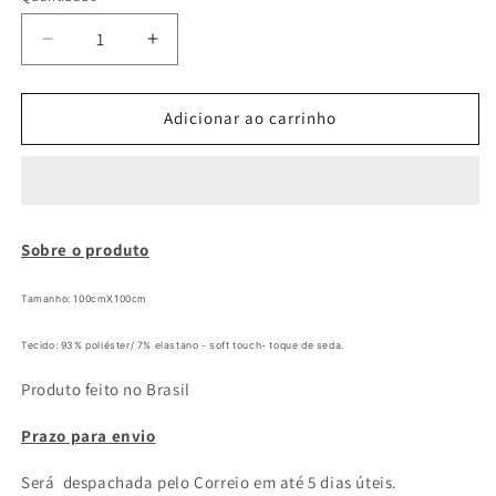
Diminuir
Aumentar
a
a
quantidade
quantidade
de
de
Adicionar ao carrinho
dance
dance
sua
sua
andança
andança
Sobre o produto
Tamanho: 100cmX100cm
Tecido:
93% poliéster/ 7% elastano
-
soft touch- toque de seda
.
Produto feito no Brasil
Prazo para envio
Será despachada pelo Correio em até 5 dias úteis.