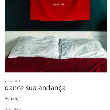
Abrir
mídia
1
MINHA LOJA
dance sua andança
na
janela
modal
Preço
R$ 149,00
normal
Quantidade