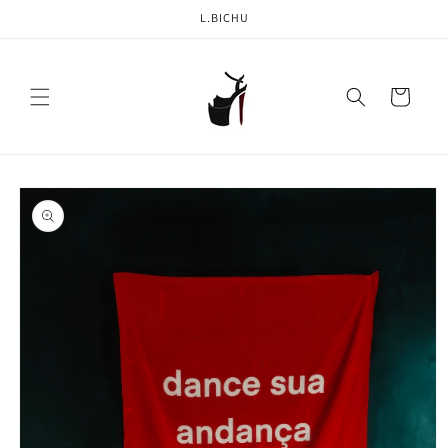
Pular
L.BICHU
para o
conteúdo
Carrinho
Pular para
as
informações
do produto