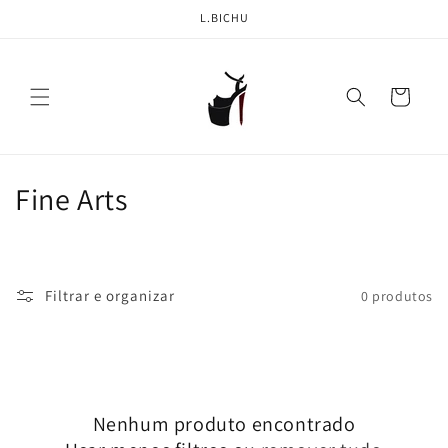
Pular
L.BICHU
para o
conteúdo
Carrinho
C
Fine Arts
o
l
Filtrar e organizar
0 produtos
e
ç
ã
Nenhum produto encontrado
o